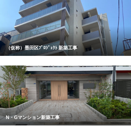
（仮称）墨田区ﾌﾟﾛｼﾞｪｸﾄ 新築工事
N・Gマンション新築工事